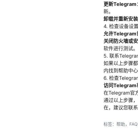
更新Telegram
新。
卸载并重新安装
4. 检查设备设
允许Telegra
关闭防火墙或安
软件进行测试。
5. 联系Teleg
如果以上步骤都无
内找到帮助中心
6. 检查Teleg
访问Telegra
在Telegr
通过以上步骤，
在，建议您联系T
标签：帮助，FAQ