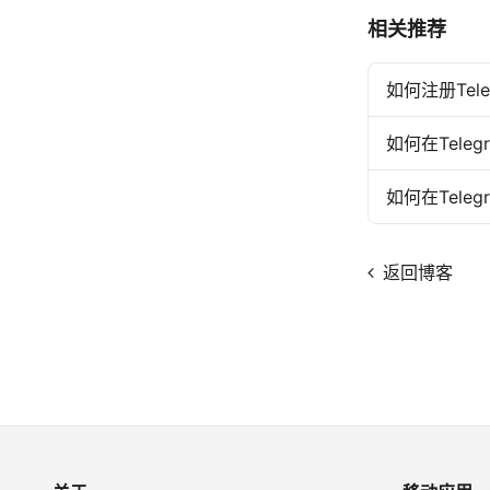
相关推荐
如何注册Te
如何在Tele
如何在Tel
返回博客