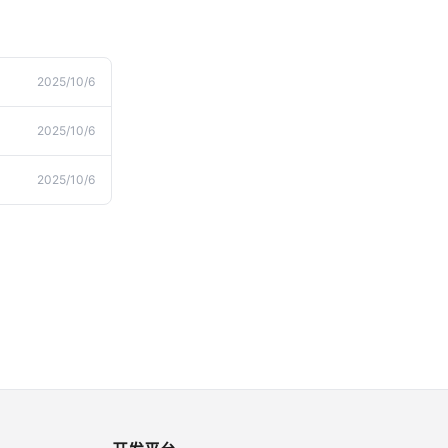
2025/10/6
2025/10/6
2025/10/6